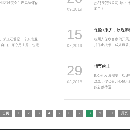
企业区域安全生产风险评估
热烈祝贺我公司成功中
项目！
09,2019
15
保险+服务，展现泰
。芽庄还算是一个东南亚
杭州人保联合泰鸽开展
、自由、开心是主题，也是
并作出批示：成效显著
08,2019
29
招贤纳士
因公司发展需要，欢迎
这里，你会有开心快乐
03,2018
的薪酬待遇……
首页
1
2
3
4
5
6
7
8
9
10
尾页