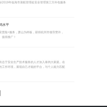
标2019年临海市港航管理处安全管理第三方外包服务
鸽水平
安责险+服务，萧山为样板，获得杭州市领导赞许，
、值得推广！
有志于安全生产技术服务的人才加入泰鸽大家庭。在
的工作环境，展现自己才能的平台，与个人能力匹配