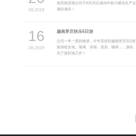
热烈祝贺我公司于9月25日成功中标六横岛生产
项目项目！
09,2019
16
越南芽庄快乐5日游
公司一年一度的旅游，今年安排到越南芽庄5日游
旅游处女地。海滩、浴场、泥浴、咖啡……放松
08,2019
为了更好地工作！