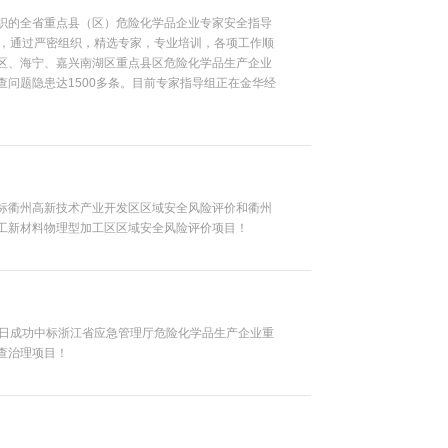
织的全省重点县（区）危险化学品企业专家安全指导
来，通过严密组织，精选专家，专业培训，各项工作顺
区、海宁、嘉兴南湖区重点县区危险化学品生产企业
查问题隐患达1500多条。目前专家指导组正在金华经
标衢州高新技术产业开发区区域安全风险评价和衢州
工新材料物理型加工区区域安全风险评价项目！
4日成功中标浙江省应急管理厅危险化学品生产企业重
查治理项目！