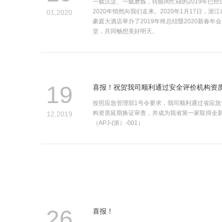
一载沉淀、一载磨炼，转眼间忙碌的2019年已
2020年悄然向我们走来。2020年1月17日，
01,2020
豪庭大酒店举办了2019年终总结暨2020新春年
堂，共同畅想美好明天。
19
喜报！祝贺我司顺利通过安全评价机构资
按照应急管理部1号令要求，我司顺利通过省应急
构资质延期换证审查，并成为我省第一家取得全
12,2019
（APJ-(浙）-001）
26
喜报！